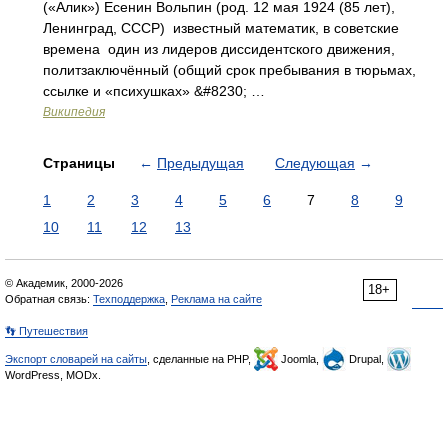
(«Алик») Есенин Вольпин (род. 12 мая 1924 (85 лет),
Ленинград, СССР) известный математик, в советские
времена один из лидеров диссидентского движения,
политзаключённый (общий срок пребывания в тюрьмах,
ссылке и «психушках» &#8230; …
Википедия
Страницы
←
Предыдущая
Следующая
→
1
2
3
4
5
6
7
8
9
10
11
12
13
© Академик, 2000-2026
18+
Обратная связь:
Техподдержка
,
Реклама на сайте
👣 Путешествия
Экспорт словарей на сайты
, сделанные на PHP,
Joomla,
Drupal,
WordPress, MODx.