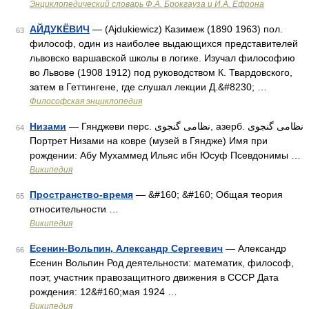
Энциклопедический словарь Ф.А. Брокгауза и И.А. Ефрона
АЙДУКЁВИЧ
— (Ajdukiewicz) Казимеж (1890 1963) пол.
63
философ, один из наиболее выдающихся представителей
львовско варшавской школы в логике. Изучал философию
во Львове (1908 1912) под руководством К. Твардовского,
затем в Геттингене, где слушал лекции Д.&#8230; …
Философская энциклопедия
Низами
— Гянджеви перс. نظامی گنجوی, азерб. نظامی گنجوی
64
Портрет Низами на ковре (музей в Гяндже) Имя при
рождении: Абу Мухаммед Ильяс ибн Юсуф Псевдонимы …
Википедия
Пространство-время
— &#160; &#160; Общая теория
65
относительности …
Википедия
Есенин-Вольпин, Александр Сергеевич
— Александр
66
Есенин Вольпин Род деятельности: математик, философ,
поэт, участник правозащитного движения в СССР Дата
рождения: 12&#160;мая 1924 …
Википедия