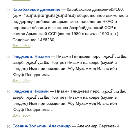
Карабахское движение
— Карабахское движение&#160;
67
(арм. Ղարաբաղյան շարժում) общественное движение в
поддержку требования армянского населения НКАО о
передаче области из состава Азербайджанской ССР в
состав Армянской ССР (конец 1980 х начало 1990 х гг.).
Содержание 1&#8230; …
Википедия
Гянджеви, Низами
— Низами Гянджеви перс. نظامی گنجوی,
68
азерб. نظامی گنجوی Портрет Низами на ковре (музей в
Гяндже) Имя при рождении: Абу Мухаммед Ильяс ибн
Юсуф Псевдонимы …
Википедия
Гянджеви Низами
— Низами Гянджеви перс. نظامی گنجوی,
69
азерб. نظامی گنجوی Портрет Низами на ковре (музей в
Гяндже) Имя при рождении: Абу Мухаммед Ильяс ибн
Юсуф Псевдонимы …
Википедия
Есенин-Вольпин, Александр
— Александр Сергеевич
70